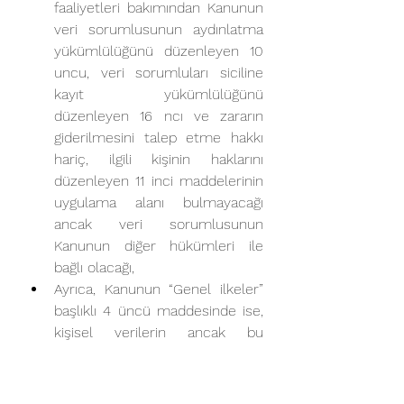
faaliyetleri bakımından Kanunun 
veri sorumlusunun aydınlatma 
yükümlülüğünü düzenleyen 10 
uncu, veri sorumluları siciline 
kayıt yükümlülüğünü 
düzenleyen 16 ncı ve zararın 
giderilmesini talep etme hakkı 
hariç, ilgili kişinin haklarını 
düzenleyen 11 inci maddelerinin 
uygulama alanı bulmayacağı 
ancak veri sorumlusunun 
Kanunun diğer hükümleri ile 
bağlı olacağı,
Ayrıca, Kanunun “Genel ilkeler” 
başlıklı 4 üncü maddesinde ise, 
kişisel verilerin ancak bu 
Kanunda ve diğer kanunlarda 
öngörülen usul ve esaslara 
uygun olarak işlenebileceği ve 