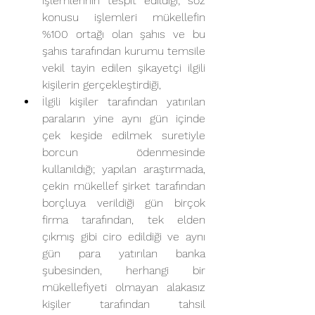
işlemlerinin tespit edildiği; söz 
konusu işlemleri mükellefin 
%100 ortağı olan şahıs ve bu 
şahıs tarafından kurumu temsile 
vekil tayin edilen şikayetçi ilgili 
kişilerin gerçekleştirdiği,
İlgili kişiler tarafından yatırılan 
paraların yine aynı gün içinde 
çek keşide edilmek suretiyle 
borcun ödenmesinde 
kullanıldığı; yapılan araştırmada, 
çekin mükellef şirket tarafından 
borçluya verildiği gün birçok 
firma tarafından, tek elden 
çıkmış gibi ciro edildiği ve aynı 
gün para yatırılan banka 
şubesinden, herhangi bir 
mükellefiyeti olmayan alakasız 
kişiler tarafından tahsil 