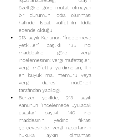
ispatlanabileceği, olayın 
özelliğine göre mutat olmayan 
bir durumun iddia olunması 
halinde ispat külfetinin iddia 
edende olduğu
213 sayılı Kanunun “İncelemeye 
yetkililer” başlıklı 135 inci 
maddesine göre vergi 
incelemesinin; vergi müfettişleri, 
vergi müfettiş yardımcıları, ilin 
en büyük mal memuru veya 
vergi dairesi müdürleri 
tarafından yapıldığı,
Benzer şekilde, 213 sayılı 
Kanunun “İncelemede uyulacak 
esaslar” başlıklı 140 ıncı 
maddesinin yedinci fıkrası 
çerçevesinde vergi raporlarının 
hukuka aykırı olmaması 