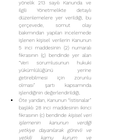
yönelik 213 sayılı Kanunda ve 
ilgili Yönetmelikte detaylı 
düzenlemelere yer verildiği, bu 
çerçevede, somut olay 
bakımından yapılan incelemede 
işlenen kişisel verilerin Kanunun 
5 inci maddesinin (2) numaralı 
fıkrasının (ç) bendinde yer alan 
“Veri sorumlusunun hukuki 
yükümlülüğünü yerine 
getirebilmesi için zorunlu 
olması” şartı kapsamında 
işlendiğinin değerlendirildiği, 
Öte yandan, Kanunun “İstisnalar” 
başlıklı 28 inci maddesinin ikinci 
fıkrasının (c) bendinde 
kişisel veri 
işlemenin kanunun verdiği 
yetkiye dayanılarak görevli ve 
yetkili kamu kurum ve 