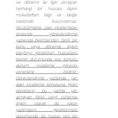
ve dönemi ile ilgili olmayan 
herhangi bir hususa ilişkin 
mükelleften bilgi ve belge 
talebinde bulunulamaz. 
Yürütülmekte olan incelemeler 
sırasında, görevlendirme 
yazısında belirtilenden farklı bir 
konu veya döneme ilişkin 
eleştiriyi gerektiren hususların 
tespiti durumunda söz konusu 
durum inceleme görevini 
verenlere bildirilir. 
Görevlendirme yazısında yer 
alan inceleme konusuna giren 
tespitlerin, bu yazıda yer 
almayan farklı vergi türlerine 
ilişkin olarak da rapor 
yazılmasını gerektirmesi 
durumunda, bu husus yeni bir 