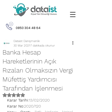
0850 304 48 64
Dataist Danışmanlık
30 Mar 2021
7 dakikada okunur
Banka Hesap
Hareketlerinin Açık
Rızaları Olmaksızın Vergi
Müfettiş Yardımcısı
Tarafından İşlenmesi
5 üzerinden NaN yıldız
Karar Tarihi
:13/02/2020
Karar No
:2020/120