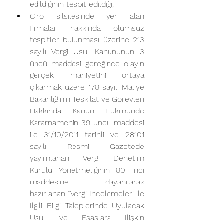
edildiğinin tespit edildiği,
Ciro silsilesinde yer alan 
firmalar hakkında olumsuz 
tespitler bulunması üzerine 213 
sayılı Vergi Usul Kanununun 3 
üncü maddesi gereğince olayın 
gerçek mahiyetini ortaya 
çıkarmak üzere 178 sayılı Maliye 
Bakanlığının Teşkilat ve Görevleri 
Hakkında Kanun Hükmünde 
Kararnamenin 39 uncu maddesi 
ile 31/10/2011 tarihli ve 28101 
sayılı Resmi Gazetede 
yayımlanan Vergi Denetim 
Kurulu Yönetmeliğinin 80 inci 
maddesine dayanılarak 
hazırlanan “Vergi İncelemeleri ile 
İlgili Bilgi Taleplerinde Uyulacak 
Usul ve Esaslara İlişkin 