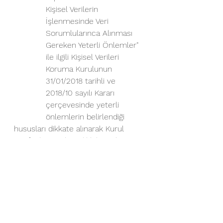
Kişisel Verilerin 
İşlenmesinde Veri 
Sorumlularınca Alınması 
Gereken Yeterli Önlemler" 
ile ilgili Kişisel Verileri 
Koruma Kurulunun 
31/01/2018 tarihli ve 
2018/10 sayılı Kararı 
çerçevesinde yeterli 
önlemlerin belirlendiği 
hususları dikkate alınarak Kurul 
tarafından özel nitelikli kişisel 
verilerin işlenmesinde veri 
sorumlularınca alınması gereken 
yeterli önemler alınmak suretiyle 
mevzuatta öngörülen görevleri 
kapsamında iş yeri hekimi 
tarafından sağlık verisinin 