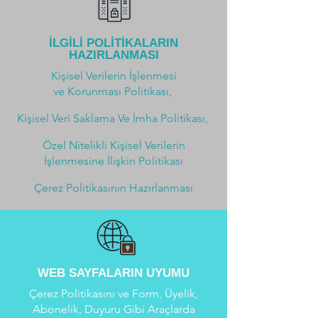
KVKK UYUM DANIŞMANLIĞI
Tüm Yönleriyle Kişisel Verileri
İLGİLİ POLİTİKALARIN
HAZIRLANMASI
Koruma Kanununa Uyumunuz
Ekibimiz Tarafından Sağlanır
Kişisel Verilerin İşlenmesi
ve Korunması Politikası,
Kişisel Veri Saklama Ve İmha Politikası,
Özel Nitelikli Kişisel Verilerin
İşlenmesine İlişkin Politikası
VERBİS KAYIT
Çerez Politikasının Hazırlanması
İŞLEMLERİ
Kanuna uygun Verbis Kayıt
Süreciniz Tamamlanarak,
Kanuni Yükümlülüğünüz
Yerine Getirilir.
WEB SAYFALARIN UYUMU
Çerez Politikasını ve Form, Üyelik,
Abonelik, Duyuru Gibi Araçlarda