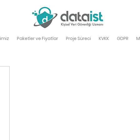
imiz
Paketler ve Fiyatlar
Proje Süreci
KVKK
GDPR
M