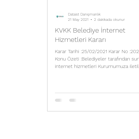
Dataist Danışmanlık
21 May 2021
2 dakikada okunur
KVKK Belediye İnternet
Hizmetleri Kararı
Karar Tarihi :25/02/2021 Karar No :2021/140
Konu Özeti :Belediyeler tarafından su
internet hizmetleri Kurumumuza ileti
çeşitli...