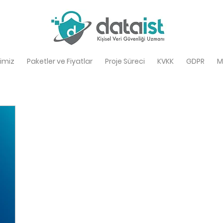
imiz
Paketler ve Fiyatlar
Proje Süreci
KVKK
GDPR
M