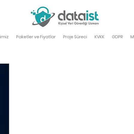
imiz
Paketler ve Fiyatlar
Proje Süreci
KVKK
GDPR
M