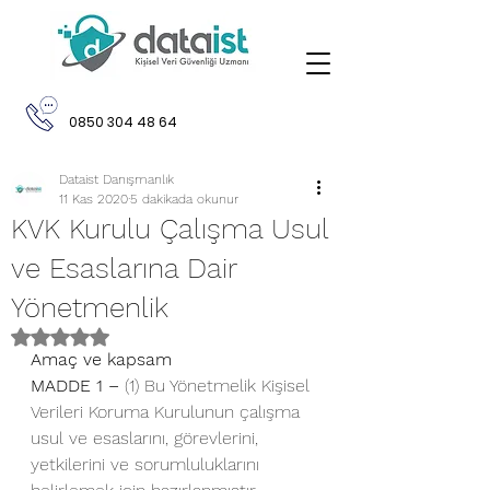
0850 304 48 64
Dataist Danışmanlık
11 Kas 2020
5 dakikada okunur
KVK Kurulu Çalışma Usul
ve Esaslarına Dair
Yönetmenlik
5 üzerinden NaN yıldız
Amaç ve kapsam
MADDE 1 –
 (1) Bu Yönetmelik Kişisel 
Verileri Koruma Kurulunun çalışma 
usul ve esaslarını, görevlerini, 
yetkilerini ve sorumluluklarını 