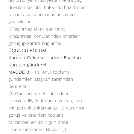
durumu, yıllık faaliyetleri ve ihtiyaç 
duyulan konular hakkında hazırlanan 
rapor taslaklarını onaylamak ve 
yayımlamak.
r) Taşınmaz alımı, satımı ve 
kiralanması konularındaki önerileri 
görüşüp karara bağlamak.
ÜÇÜNCÜ BÖLÜM
Kurulun Çalışma Usul ve Esasları
Kurulun gündemi
MADDE 8 –
 (1) Kurul toplantı 
gündemleri; Başkan tarafından 
belirlenir.
(2) Gündem ve gündemdeki 
konulara ilişkin karar taslakları, karar 
için gerekli dokümanlar ile Kurumun 
görüş ve önerileri, toplantı 
tarihinden en az 3 gün önce 
İnceleme Dairesi Başkanlığı 